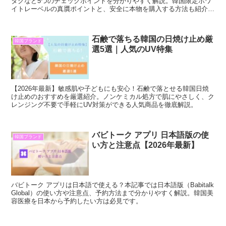
タグなど5つのチェックポイントを分かりやすく解説。韓国限定ホワ
イトレーベルの真贋ポイントと、安全に本物を購入する方法も紹介し
ます。
石鹸で落ちる韓国の日焼け止め厳
韓国ブランド
選5選｜人気のUV特集
【2026年最新】敏感肌や子どもにも安心！石鹸で落とせる韓国日焼
け止めのおすすめを厳選紹介。ノンケミカル処方で肌にやさしく、ク
レンジング不要で手軽にUV対策ができる人気商品を徹底解説。
バビトーク アプリ 日本語版の使
韓国ブランド
い方と注意点【2026年最新】
バビトーク アプリは日本語で使える？本記事では日本語版（Babitalk
Global）の使い方や注意点、予約方法まで分かりやすく解説。韓国美
容医療を日本から予約したい方は必見です。