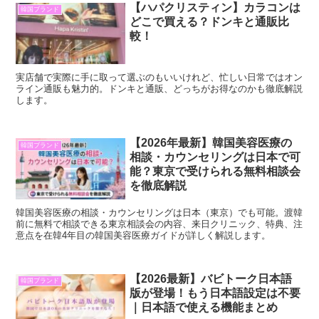
【ハパクリスティン】カラコンは
韓国ブランド
どこで買える？ドンキと通販比
較！
実店舗で実際に手に取って選ぶのもいいけれど、忙しい日常ではオン
ライン通販も魅力的。ドンキと通販、どっちがお得なのかも徹底解説
します。
【2026年最新】韓国美容医療の
韓国ブランド
相談・カウンセリングは日本で可
能？東京で受けられる無料相談会
を徹底解説
韓国美容医療の相談・カウンセリングは日本（東京）でも可能。渡韓
前に無料で相談できる東京相談会の内容、来日クリニック、特典、注
意点を在韓4年目の韓国美容医療ガイドが詳しく解説します。
【2026最新】バビトーク日本語
韓国ブランド
版が登場！もう日本語設定は不要
｜日本語で使える機能まとめ