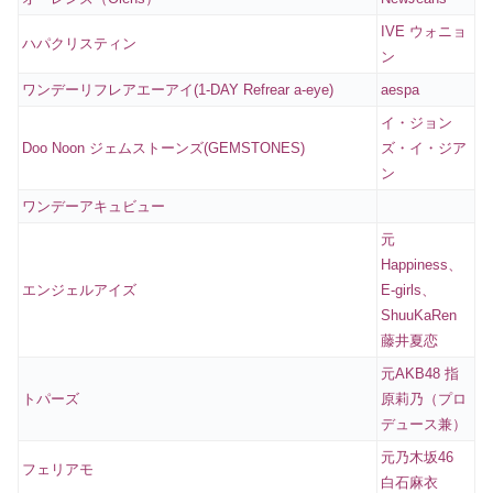
IVE ウォニョ
ハパクリスティン
ン
ワンデーリフレアエーアイ(1-DAY Refrear a-eye)
aespa
イ・ジョン
Doo Noon ジェムストーンズ(GEMSTONES)
ズ・イ・ジア
ン
ワンデーアキュビュー
元
Happiness、
エンジェルアイズ
E-girls、
ShuuKaRen
藤井夏恋
元AKB48 指
トパーズ
原莉乃（プロ
デュース兼）
元乃木坂46
フェリアモ
白石麻衣