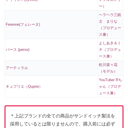
ー）
ヘラヘラ三銃
士 まりな
Ferenne(フェレーヌ)
（プロデュー
ス兼）
よしあき＆ミ
パース (perse)
チ（プロデュ
ース兼）
松川菜々花
アーティラル
（モデル）
YouTuber Rち
キュプリエ（Quprie）
ゃん（プロデ
ュース兼）
＊上記ブランドの全ての商品がサンドイッチ製法を
採用しているとは限りませんので、購入前には必ず