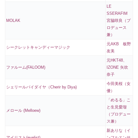
LE
SSERAFIM
MOLAK
宮脇咲良（プ
ロデュース
兼）
元AKB 板野
シークレットキャンディーマジック
友美
元HKT48、
ファルーム(FALOOM)
IZONE 矢吹
奈子
今田美桜（女
シェリールバイダイヤ（Cherir by Diya)
優）
「めるる」こ
と生見愛瑠
メロール (Melloew)
（プロデュー
ス兼）
新ありな（イ
アイリスト(eyelist)
ンフルエンサ