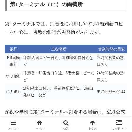
第1ターミナル（T1）の両替所
第1ターミナルでは、到着後に利用しやすい1階到着ロビ
ーを中心に、複数の銀行系両替所があります。
銀行
主な場所
営業時間の目安
KB国民
1階B入国ロビー付近、1階9番出口付近な
24時間営業の窓
銀行
ど
口あり
1階6番・11番出口付近、3階出発ロビーな
24時間営業の窓
ウリ銀行
ど
口あり
1階4番出口付近、手荷物受取所E、3階出
ハナ銀行
主に6:00〜22:00
発ロビーなど
深夜や早朝に第1ターミナルへ到着する場合は、空港公式
サイトで24時間営業と表示されている
KB国民銀行または
ウリ銀行の窓口
を探すと便利です。営業時間や場所は変更
メニュー
ホーム
検索
トップ
サイドバー