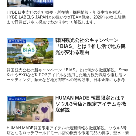
HYBE日本支社の会社概要・所在地・採用情報・年収事情を解説。
HYBE LABELS JAPANとの違いや&TEAM戦略、2026年の炎上騒動
まで日韓ビジネス視点でわかりやすく解説します。
韓国観光公社のキャンペーン
韓国企業分析
「BIAS」とは？推し活で地方観
光が変わる理由
韓国観光公社の新キャンペーン「BIAS」とは何かを徹底解説。Stray
KidsやEXOなどK-POPアイドルを活用した地方観光戦略や推し活マ
ーケティング、順天など地方都市への誘客効果、日本企業にも参考に
なる韓国流ビジネス戦略まで韓国在住者が分かりやすく解説します。
HUMAN MADE 韓国限定とは？
韓国企業分析
ソウル3号店と限定アイテムを徹
底解説
HUMAN MADE韓国限定アイテムの最新情報を徹底解説。ソウル3号
店となるロッテワールドモール店の概要や限定商品の特徴、聖水・新