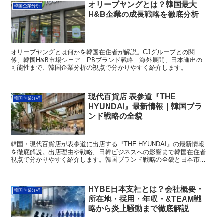
オリーブヤングとは？韓国最大
韓国企業分析
H&B企業の成長戦略を徹底分析
オリーブヤングとは何かを韓国在住者が解説。CJグループとの関
係、韓国H&B市場シェア、PBブランド戦略、海外展開、日本進出の
可能性まで、韓国企業分析の視点で分かりやすく紹介します。
現代百貨店 表参道『THE
韓国企業分析
HYUNDAI』最新情報｜韓国ブラ
ンド戦略の全貌
韓国・現代百貨店が表参道に出店する『THE HYUNDAI』の最新情報
を徹底解説。出店理由や戦略、日韓ビジネスへの影響まで韓国在住者
視点で分かりやすく紹介します。韓国ブランド戦略の全貌と日本市場
へのインパクトが理解できます。
HYBE日本支社とは？会社概要・
韓国企業分析
所在地・採用・年収・&TEAM戦
略から炎上騒動まで徹底解説