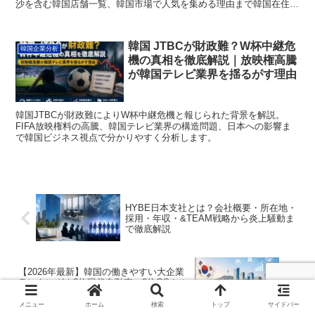
沙を含む韓国店舗一覧、韓国市場で人気を集める理由まで韓国在住者
の視点で詳しく紹介します。
韓国 JTBCが財政難？W杯中継危
韓国企業分析
機の真相を徹底解説｜放映権高騰
が韓国テレビ業界を揺るがす理由
韓国JTBCが財政難によりW杯中継危機と報じられた背景を解説。
FIFA放映権料の高騰、韓国テレビ業界の構造問題、日本への影響ま
で韓国ビジネス視点で分かりやすく分析します。
HYBE日本支社とは？会社概要・所在地・
採用・年収・&TEAM戦略から炎上騒動ま
で徹底解説
【2026年最新】韓国の働きやすい大企業
ランキング｜3位現代自動車、2位GSカル
テックス
メニュー
ホーム
検索
トップ
サイドバー