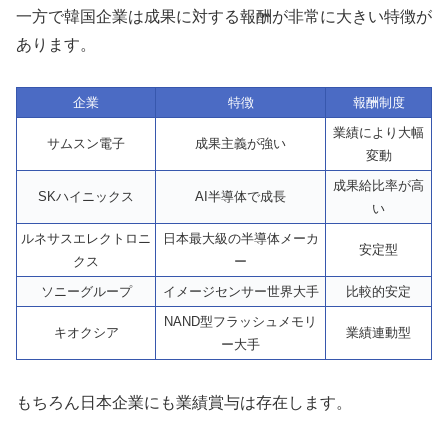
一方で韓国企業は成果に対する報酬が非常に大きい特徴が
あります。
企業
特徴
報酬制度
業績により大幅
サムスン電子
成果主義が強い
変動
成果給比率が高
SKハイニックス
AI半導体で成長
い
ルネサスエレクトロニ
日本最大級の半導体メーカ
安定型
クス
ー
ソニーグループ
イメージセンサー世界大手
比較的安定
NAND型フラッシュメモリ
キオクシア
業績連動型
ー大手
もちろん日本企業にも業績賞与は存在します。