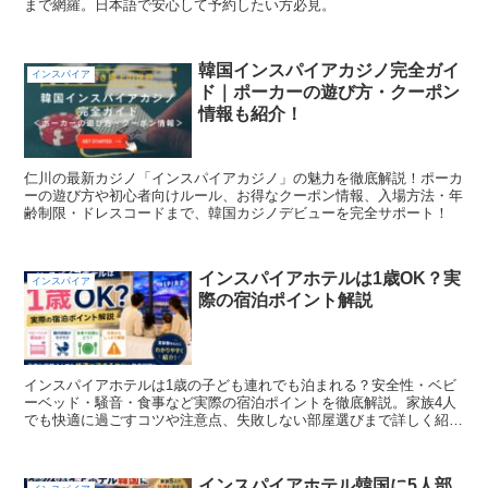
まで網羅。日本語で安心して予約したい方必見。
韓国インスパイアカジノ完全ガイ
インスパイア
ド｜ポーカーの遊び方・クーポン
情報も紹介！
仁川の最新カジノ「インスパイアカジノ」の魅力を徹底解説！ポーカ
ーの遊び方や初心者向けルール、お得なクーポン情報、入場方法・年
齢制限・ドレスコードまで、韓国カジノデビューを完全サポート！
インスパイアホテルは1歳OK？実
インスパイア
際の宿泊ポイント解説
インスパイアホテルは1歳の子ども連れでも泊まれる？安全性・ベビ
ーベッド・騒音・食事など実際の宿泊ポイントを徹底解説。家族4人
でも快適に過ごすコツや注意点、失敗しない部屋選びまで詳しく紹介
します。
インスパイアホテル韓国に5人部