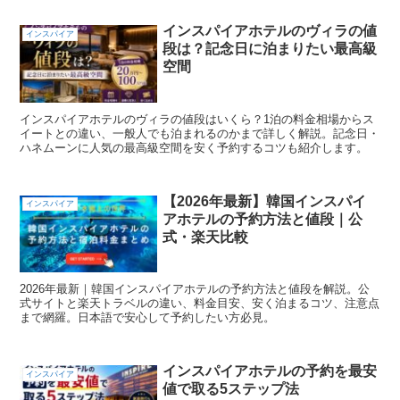
インスパイアホテルのヴィラの値
インスパイア
段は？記念日に泊まりたい最高級
空間
インスパイアホテルのヴィラの値段はいくら？1泊の料金相場からス
イートとの違い、一般人でも泊まれるのかまで詳しく解説。記念日・
ハネムーンに人気の最高級空間を安く予約するコツも紹介します。
【2026年最新】韓国インスパイ
インスパイア
アホテルの予約方法と値段｜公
式・楽天比較
2026年最新｜韓国インスパイアホテルの予約方法と値段を解説。公
式サイトと楽天トラベルの違い、料金目安、安く泊まるコツ、注意点
まで網羅。日本語で安心して予約したい方必見。
インスパイアホテルの予約を最安
インスパイア
値で取る5ステップ法