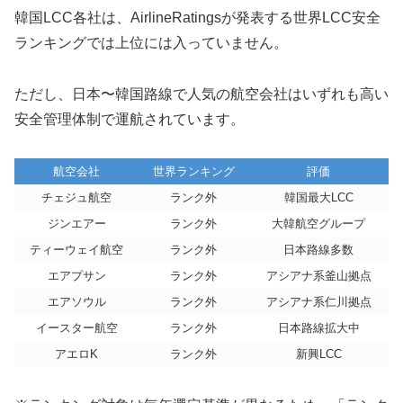
韓国LCC各社は、AirlineRatingsが発表する世界LCC安全
ランキングでは上位には入っていません。
ただし、日本〜韓国路線で人気の航空会社はいずれも高い
安全管理体制で運航されています。
航空会社
世界ランキング
評価
チェジュ航空
ランク外
韓国最大LCC
ジンエアー
ランク外
大韓航空グループ
ティーウェイ航空
ランク外
日本路線多数
エアプサン
ランク外
アシアナ系釜山拠点
エアソウル
ランク外
アシアナ系仁川拠点
イースター航空
ランク外
日本路線拡大中
アエロK
ランク外
新興LCC