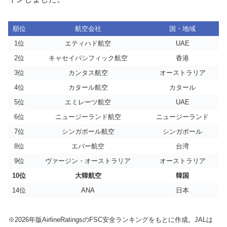
順位
航空会社
国・地域
1位
エティハド航空
UAE
2位
キャセイパシフィック航空
香港
3位
カンタス航空
オーストラリア
4位
カタール航空
カタール
5位
エミレーツ航空
UAE
6位
ニュージーランド航空
ニュージーランド
7位
シンガポール航空
シンガポール
8位
エバー航空
台湾
9位
ヴァージン・オーストラリア
オーストラリア
10位
大韓航空
韓国
14位
ANA
日本
※2026年版AirlineRatingsのFSC安全ランキングをもとに作成。JALは