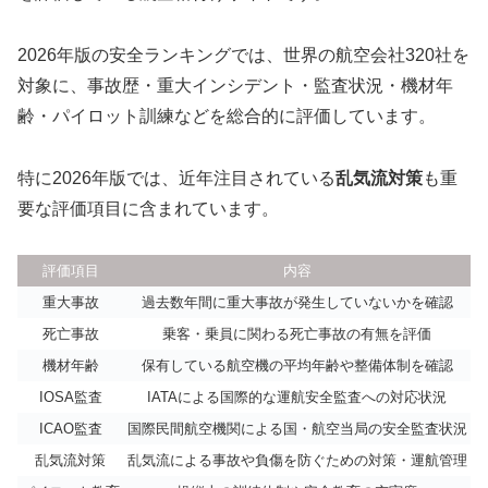
2026年版の安全ランキングでは、世界の航空会社320社を
対象に、事故歴・重大インシデント・監査状況・機材年
齢・パイロット訓練などを総合的に評価しています。
特に2026年版では、近年注目されている
乱気流対策
も重
要な評価項目に含まれています。
評価項目
内容
重大事故
過去数年間に重大事故が発生していないかを確認
死亡事故
乗客・乗員に関わる死亡事故の有無を評価
機材年齢
保有している航空機の平均年齢や整備体制を確認
IOSA監査
IATAによる国際的な運航安全監査への対応状況
ICAO監査
国際民間航空機関による国・航空当局の安全監査状況
乱気流対策
乱気流による事故や負傷を防ぐための対策・運航管理