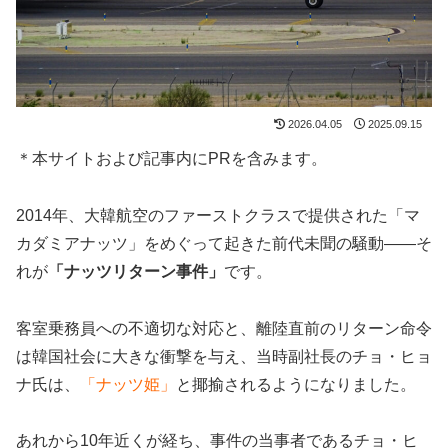
2026.04.05
2025.09.15
＊本サイトおよび記事内にPRを含みます。
2014年、大韓航空のファーストクラスで提供された「マ
カダミアナッツ」をめぐって起きた前代未聞の騒動――そ
れが
「ナッツリターン事件」
です。
客室乗務員への不適切な対応と、離陸直前のリターン命令
は韓国社会に大きな衝撃を与え、当時副社長のチョ・ヒョ
ナ氏は、
「ナッツ姫」
と揶揄されるようになりました。
あれから10年近くが経ち、事件の当事者であるチョ・ヒ