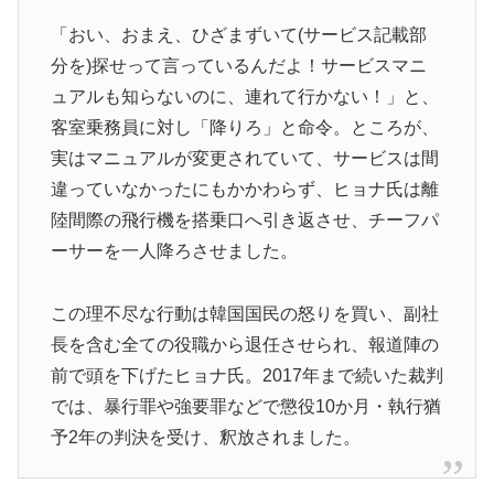
「おい、おまえ、ひざまずいて(サービス記載部
分を)探せって言っているんだよ！サービスマニ
ュアルも知らないのに、連れて行かない！」と、
客室乗務員に対し「降りろ」と命令。ところが、
実はマニュアルが変更されていて、サービスは間
違っていなかったにもかかわらず、ヒョナ氏は離
陸間際の飛行機を搭乗口へ引き返させ、チーフパ
ーサーを一人降ろさせました。
この理不尽な行動は韓国国民の怒りを買い、副社
長を含む全ての役職から退任させられ、報道陣の
前で頭を下げたヒョナ氏。2017年まで続いた裁判
では、暴行罪や強要罪などで懲役10か月・執行猶
予2年の判決を受け、釈放されました。