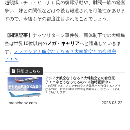
趙顕娥（チョ・ヒョナ）氏の復帰活動や、財閥一族の経営
争い、妹との関係などは今後も報道される可能性がありま
すので、今後もその都度注目されることでしょう。
【関連記事】
ナッツリターン事件後、新体制下での大韓航
空は世界10位以内の
メガ・キャリア
へと躍進していきま
す。
＞＞アシアナ航空なくなる？大韓航空との合併完
了！？
アシアナ航空なくなる？大韓航空との合併完
了！？今どうなってるの？＜随時更新中＞
この記事では、アシアナ航空と大韓航空が合併するとどう
なるのか、合併の経緯や現状を随時追記しながら、くわし
くご紹介します。
maachanz.com
2026.03.22