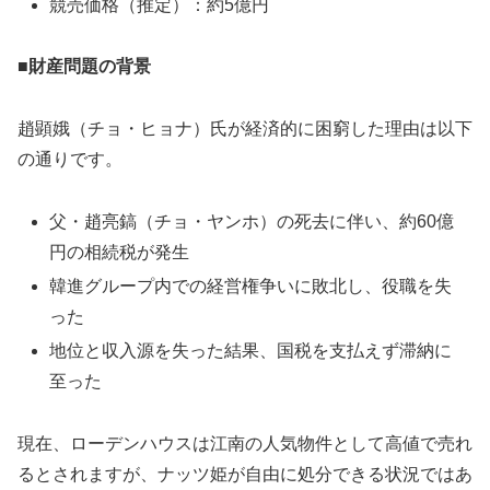
競売価格（推定）：約5億円
■財産問題の背景
趙顕娥（チョ・ヒョナ）氏が経済的に困窮した理由は以下
の通りです。
父・趙亮鎬（チョ・ヤンホ）の死去に伴い、約60億
円の相続税が発生
韓進グループ内での経営権争いに敗北し、役職を失
った
地位と収入源を失った結果、国税を支払えず滞納に
至った
現在、ローデンハウスは江南の人気物件として高値で売れ
るとされますが、ナッツ姫が自由に処分できる状況ではあ